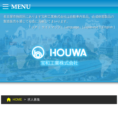
名古屋市熱田区にあります宝和工業株式会社は自動車内装品、合成樹脂製品の
製造販売を通じて社会に貢献してまいります。
ＴＯＰ
サイトマップ
Language：
[ Japanese ]
[ English ]
HOME
求人募集