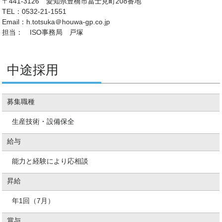
〒441-3126 愛知県豊橋市冨士見町208番地
TEL：0532-21-1551
Email：h.totsuka＠houwa-gp.co.jp
担当： ISO事務局 戸塚
中途採用
募集職種
生産技術・設備保全
給与
能力と経験により応相談
昇給
年1回（7月）
賞与